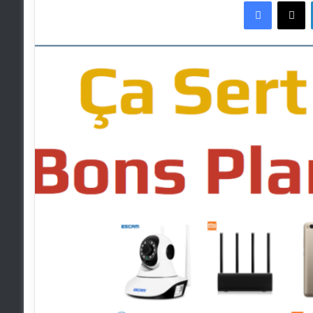
Faceboo
X