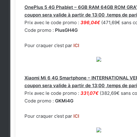
OnePlus 5 4G Phablet – 6GB RAM 64GB ROM GRA
coupon sera valide à partir de 13:00 ,temps de par
Prix avec le code promo :
396,04€
(471,69€ sans co
Code promo :
PlusGH4G
Pour craquer c’est par
ICI
Xiaomi Mi 6 4G Smartphone – INTERNATIONAL 
coupon sera valide à partir de 13:00 ,temps de par
Prix avec le code promo :
331,07€
(382,69€ sans co
Code promo :
GKMi4G
Pour craquer c’est par
ICI