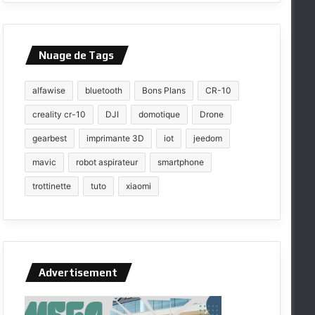
Nuage de Tags
alfawise
bluetooth
Bons Plans
CR-10
creality cr-10
DJI
domotique
Drone
gearbest
imprimante 3D
iot
jeedom
mavic
robot aspirateur
smartphone
trottinette
tuto
xiaomi
Advertisement