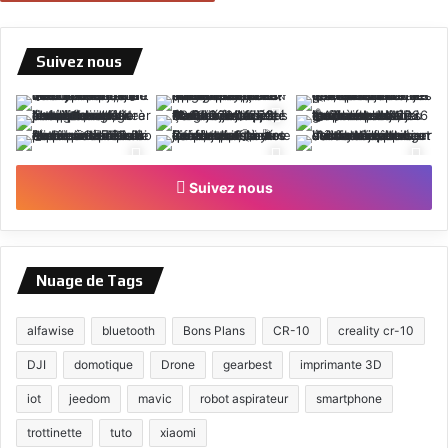
Suivez nous
Suivez nous
Nuage de Tags
alfawise
bluetooth
Bons Plans
CR-10
creality cr-10
DJI
domotique
Drone
gearbest
imprimante 3D
iot
jeedom
mavic
robot aspirateur
smartphone
trottinette
tuto
xiaomi