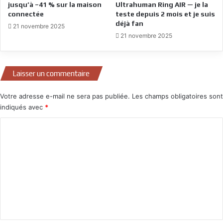
jusqu’à –41 % sur la maison
Ultrahuman Ring AIR — je la
connectée
teste depuis 2 mois et je suis
déjà fan
21 novembre 2025
21 novembre 2025
Laisser un commentaire
Votre adresse e-mail ne sera pas publiée.
Les champs obligatoires sont
indiqués avec
*
C
o
m
m
e
n
t