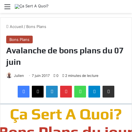
Menu
Accueil
/
Bons Plans
Bons Plans
Avalanche de bons plans du 07
juin
Julien
7 juin 2017
0
2 minutes de lecture
Facebook
X
Linkedin
Pinterest
WhatsApp
Telegram
Partagez par mail