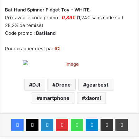
Bat Hand Spinner Fidget Toy – WHITE
Prix avec le code promo :
0,89€
(1,24€ sans code soit
28,2% de remise)
Code promo :
BatHand
Pour craquer c’est par
ICI
DJI
Drone
gearbest
smartphone
xiaomi
Facebook
X
Linkedin
Pinterest
WhatsApp
Telegram
Partagez par mail
Impri