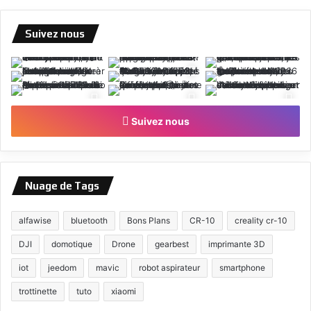
Suivez nous
Suivez nous
Nuage de Tags
alfawise
bluetooth
Bons Plans
CR-10
creality cr-10
DJI
domotique
Drone
gearbest
imprimante 3D
iot
jeedom
mavic
robot aspirateur
smartphone
trottinette
tuto
xiaomi