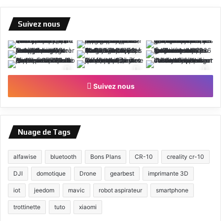
Suivez nous
Suivez nous
Nuage de Tags
alfawise
bluetooth
Bons Plans
CR-10
creality cr-10
DJI
domotique
Drone
gearbest
imprimante 3D
iot
jeedom
mavic
robot aspirateur
smartphone
trottinette
tuto
xiaomi