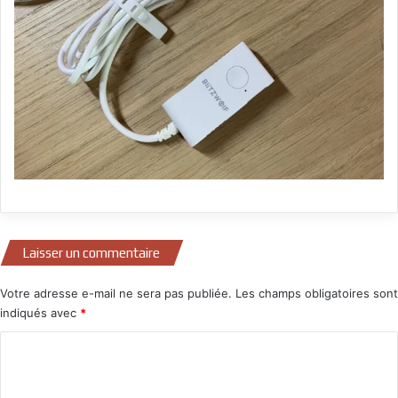
Laisser un commentaire
Votre adresse e-mail ne sera pas publiée.
Les champs obligatoires sont
indiqués avec
*
C
o