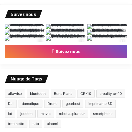
Suivez nous
Suivez nous
Nuage de Tags
alfawise
bluetooth
Bons Plans
CR-10
creality cr-10
DJI
domotique
Drone
gearbest
imprimante 3D
iot
jeedom
mavic
robot aspirateur
smartphone
trottinette
tuto
xiaomi