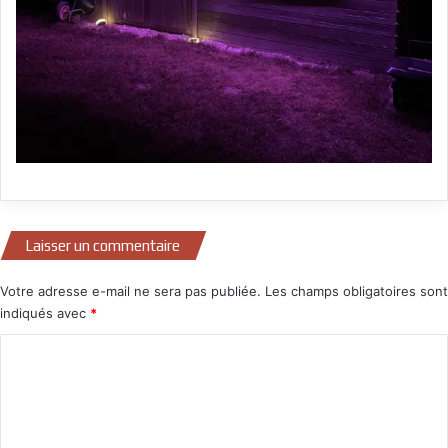
Laisser un commentaire
Votre adresse e-mail ne sera pas publiée.
Les champs obligatoires sont
indiqués avec
*
C
o
m
m