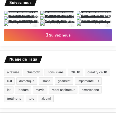
Suivez nous
Suivez nous
Nuage de Tags
alfawise
bluetooth
Bons Plans
CR-10
creality cr-10
DJI
domotique
Drone
gearbest
imprimante 3D
iot
jeedom
mavic
robot aspirateur
smartphone
trottinette
tuto
xiaomi