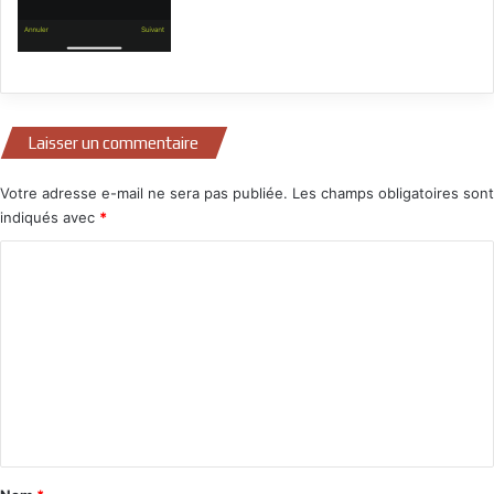
Laisser un commentaire
Votre adresse e-mail ne sera pas publiée.
Les champs obligatoires sont
indiqués avec
*
C
o
m
m
e
n
t
a