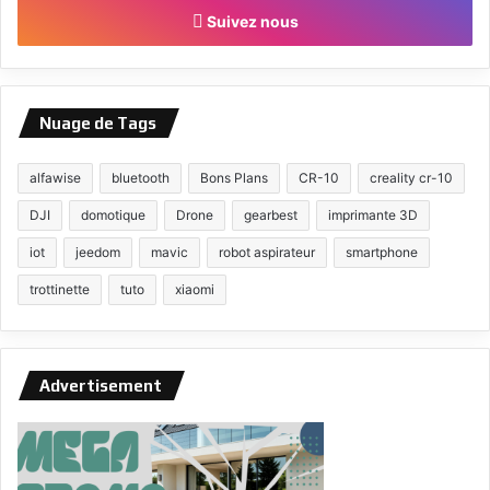
Suivez nous
Nuage de Tags
alfawise
bluetooth
Bons Plans
CR-10
creality cr-10
DJI
domotique
Drone
gearbest
imprimante 3D
iot
jeedom
mavic
robot aspirateur
smartphone
trottinette
tuto
xiaomi
Advertisement