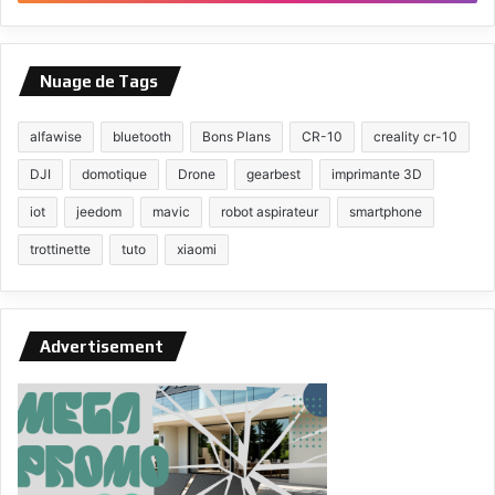
Nuage de Tags
alfawise
bluetooth
Bons Plans
CR-10
creality cr-10
DJI
domotique
Drone
gearbest
imprimante 3D
iot
jeedom
mavic
robot aspirateur
smartphone
trottinette
tuto
xiaomi
Advertisement