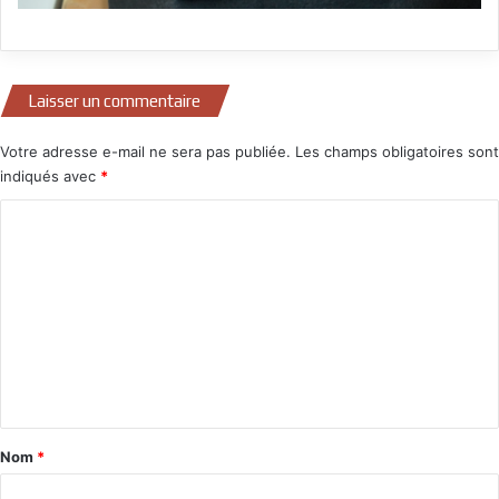
Laisser un commentaire
Votre adresse e-mail ne sera pas publiée.
Les champs obligatoires sont
indiqués avec
*
C
o
m
m
e
n
t
a
Nom
*
i