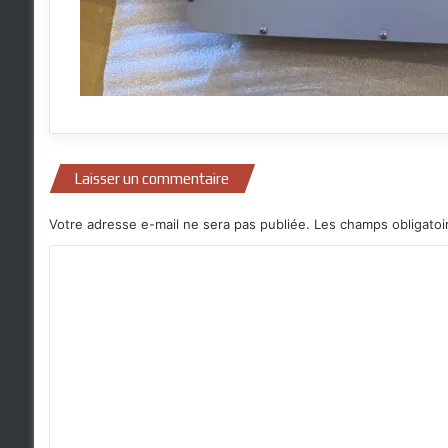
Laisser un commentaire
Votre adresse e-mail ne sera pas publiée.
Les champs obligatoi
C
o
m
m
e
n
t