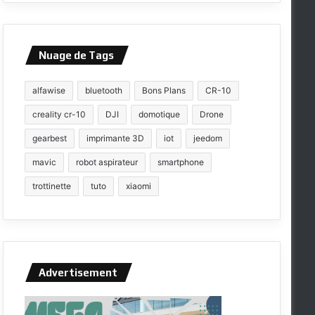
Nuage de Tags
alfawise
bluetooth
Bons Plans
CR-10
creality cr-10
DJI
domotique
Drone
gearbest
imprimante 3D
iot
jeedom
mavic
robot aspirateur
smartphone
trottinette
tuto
xiaomi
Advertisement