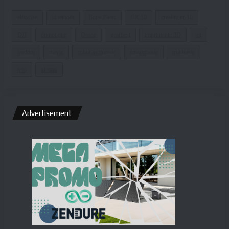
alfawise
bluetooth
Bons Plans
CR-10
creality cr-10
DJI
domotique
Drone
gearbest
imprimante 3D
iot
jeedom
mavic
robot aspirateur
smartphone
trottinette
tuto
xiaomi
Advertisement