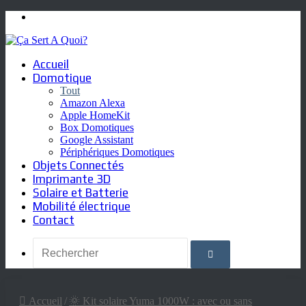
Menu
Accueil
Domotique
Tout
Amazon Alexa
Apple HomeKit
Box Domotiques
Google Assistant
Périphériques Domotiques
Objets Connectés
Imprimante 3D
Solaire et Batterie
Mobilité électrique
Contact
Rechercher
Accueil
/
🌞 Kit solaire Yuma 1000W : avec ou sans