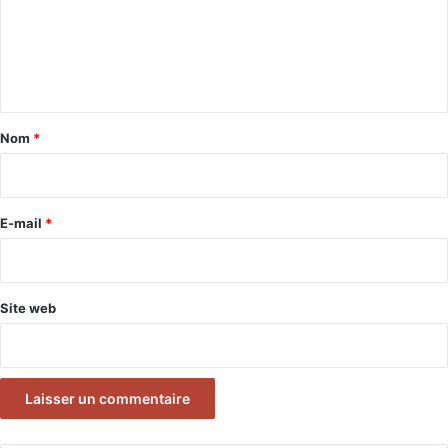
m
e
n
t
a
Nom
*
i
r
e
E-mail
*
*
Site web