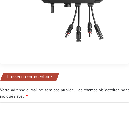
Laisser un commentaire
Votre adresse e-mail ne sera pas publiée.
Les champs obligatoires sont
indiqués avec
*
C
o
m