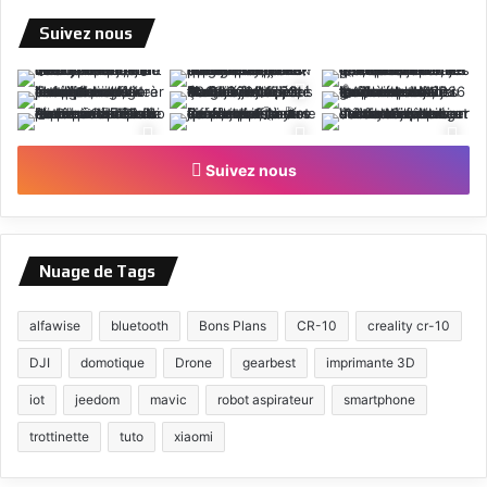
Suivez nous
Suivez nous
Nuage de Tags
alfawise
bluetooth
Bons Plans
CR-10
creality cr-10
DJI
domotique
Drone
gearbest
imprimante 3D
iot
jeedom
mavic
robot aspirateur
smartphone
trottinette
tuto
xiaomi