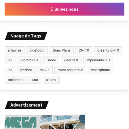
Suivez nous
Nuage de Tags
alfawise
bluetooth
Bons Plans
CR-10
creality cr-10
DJI
domotique
Drone
gearbest
imprimante 3D
iot
jeedom
mavic
robot aspirateur
smartphone
trottinette
tuto
xiaomi
Advertisement