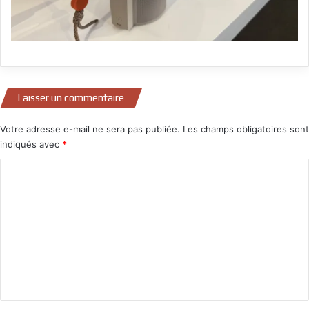
Laisser un commentaire
Votre adresse e-mail ne sera pas publiée.
Les champs obligatoires sont
indiqués avec
*
C
o
m
m
e
n
t