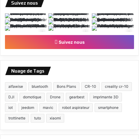
Suivez nous
Suivez nous
Nuage de Tags
alfawise
bluetooth
Bons Plans
CR-10
creality cr-10
DJI
domotique
Drone
gearbest
imprimante 3D
iot
jeedom
mavic
robot aspirateur
smartphone
trottinette
tuto
xiaomi