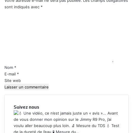
Votre adresse e-mail ne sera pas publiée.
Les champs obligatoires
sont indiqués avec
*
C
o
m
m
e
n
t
a
i
Nom
*
r
E-mail
*
e
Site web
*
Suivez nous