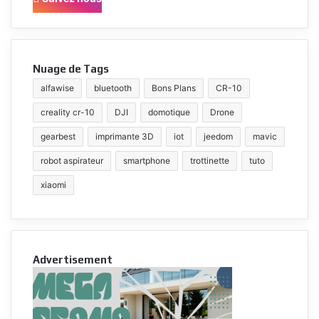
Nuage de Tags
alfawise
bluetooth
Bons Plans
CR-10
creality cr-10
DJI
domotique
Drone
gearbest
imprimante 3D
iot
jeedom
mavic
robot aspirateur
smartphone
trottinette
tuto
xiaomi
Advertisement