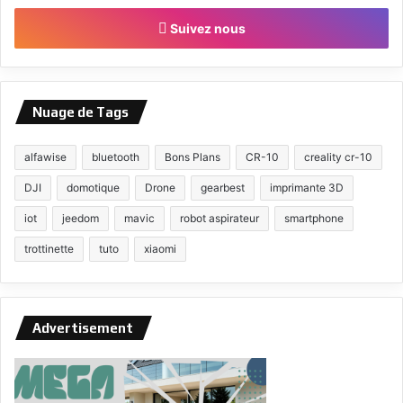
Suivez nous
Nuage de Tags
alfawise
bluetooth
Bons Plans
CR-10
creality cr-10
DJI
domotique
Drone
gearbest
imprimante 3D
iot
jeedom
mavic
robot aspirateur
smartphone
trottinette
tuto
xiaomi
Advertisement