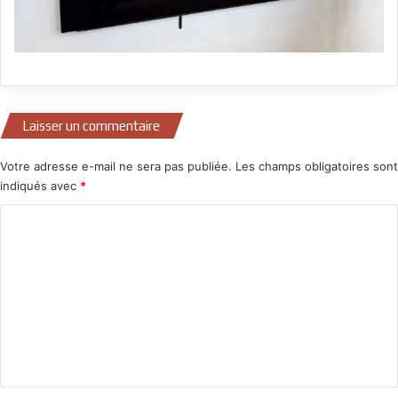
Laisser un commentaire
Votre adresse e-mail ne sera pas publiée.
Les champs obligatoires sont
indiqués avec
*
C
o
m
m
e
n
t