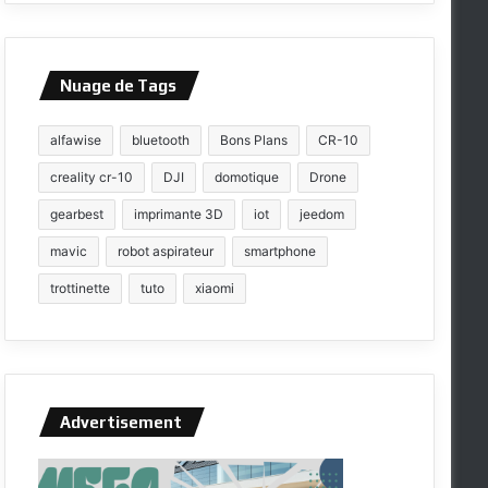
Nuage de Tags
alfawise
bluetooth
Bons Plans
CR-10
creality cr-10
DJI
domotique
Drone
gearbest
imprimante 3D
iot
jeedom
mavic
robot aspirateur
smartphone
trottinette
tuto
xiaomi
Advertisement