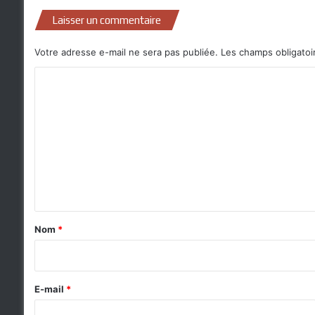
Laisser un commentaire
Votre adresse e-mail ne sera pas publiée.
Les champs obligatoi
C
o
m
m
e
n
t
a
Nom
*
i
r
e
E-mail
*
*