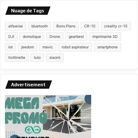
Nuage de Tags
alfawise
bluetooth
Bons Plans
CR-10
creality cr-10
DJI
domotique
Drone
gearbest
imprimante 3D
iot
jeedom
mavic
robot aspirateur
smartphone
trottinette
tuto
xiaomi
Advertisement