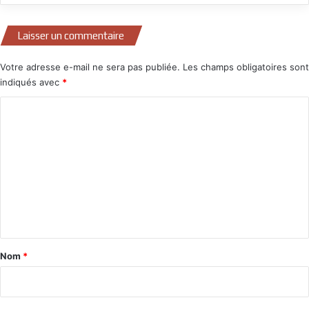
Laisser un commentaire
Votre adresse e-mail ne sera pas publiée.
Les champs obligatoires sont
indiqués avec
*
C
o
m
m
e
n
t
a
Nom
*
i
r