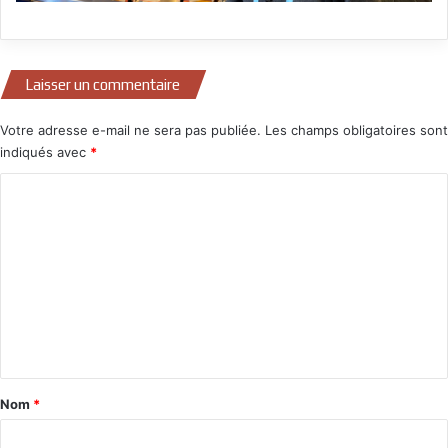
Laisser un commentaire
Votre adresse e-mail ne sera pas publiée.
Les champs obligatoires sont
indiqués avec
*
C
o
m
m
e
n
t
a
Nom
*
i