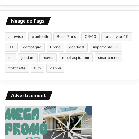
Nuage de Tags
alfawise
bluetooth
Bons Plans
CR-10
creality cr-10
DJI
domotique
Drone
gearbest
imprimante 3D
iot
jeedom
mavic
robot aspirateur
smartphone
trottinette
tuto
xiaomi
Advertisement