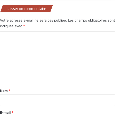
Laisser un commentaire
Votre adresse e-mail ne sera pas publiée.
Les champs obligatoires sont
indiqués avec
*
C
o
m
m
e
n
t
a
Nom
*
i
r
e
E-mail
*