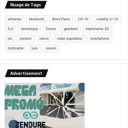
Nuage de Tags
alfawise
bluetooth
Bons Plans
CR-10
creality cr-10
DJI
domotique
Drone
gearbest
imprimante 3D
iot
jeedom
mavic
robot aspirateur
smartphone
trottinette
tuto
xiaomi
Advertisement