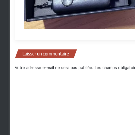
Laisser un commentaire
Votre adresse e-mail ne sera pas publiée.
Les champs obligatoi
C
o
m
m
e
n
t