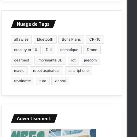
Nuage de Tags
alfawise
bluetooth
Bons Plans
CR-10
creality cr-10
DJI
domotique
Drone
gearbest
imprimante 3D
iot
jeedom
mavic
robot aspirateur
smartphone
trottinette
tuto
xiaomi
Advertisement