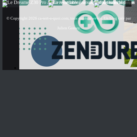
© Copyright 2026 ca-sert-a-quoi.com, tous droits réservés. Un blog créé par
Julien Gomez
RSS
Facebook
X
YouTube
Instagram