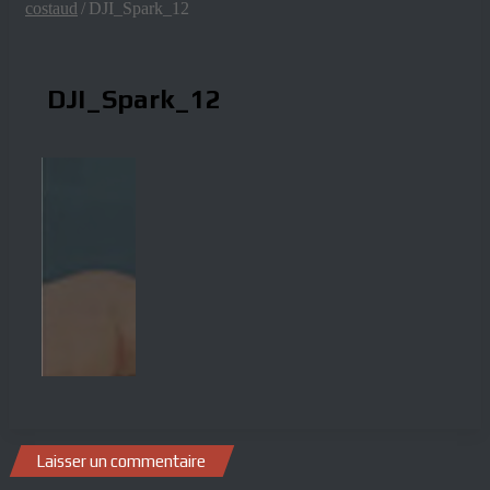
costaud
/
DJI_Spark_12
DJI_Spark_12
Laisser un commentaire