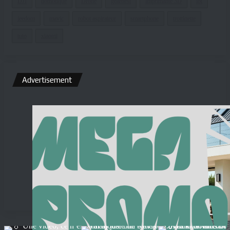
DJI
domotique
Drone
gearbest
imprimante 3D
iot
jeedom
mavic
robot aspirateur
smartphone
trottinette
tuto
xiaomi
Advertisement