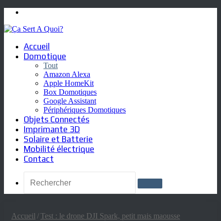
Menu
Accueil
Domotique
Tout
Amazon Alexa
Apple HomeKit
Box Domotiques
Google Assistant
Périphériques Domotiques
Objets Connectés
Imprimante 3D
Solaire et Batterie
Mobilité électrique
Contact
Rechercher
Accueil
/
Test : le drone DJI Spark, petit mais maousse