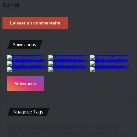
Site web
Suivez nous
Suivez nous
Nuage de Tags
alfawise
bluetooth
Bons Plans
CR-10
creality cr-10