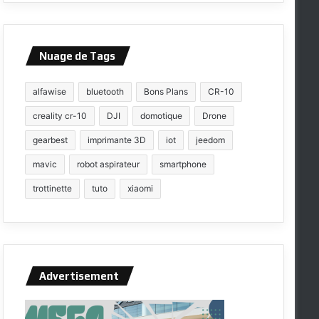
Nuage de Tags
alfawise
bluetooth
Bons Plans
CR-10
creality cr-10
DJI
domotique
Drone
gearbest
imprimante 3D
iot
jeedom
mavic
robot aspirateur
smartphone
trottinette
tuto
xiaomi
Advertisement