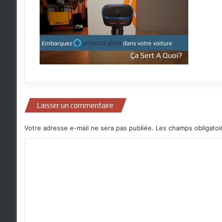
Laisser un commentaire
Votre adresse e-mail ne sera pas publiée.
Les champs obligatoi
C
o
m
m
e
n