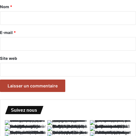
a
Nom
*
i
r
e
E-mail
*
*
Site web
Suivez nous