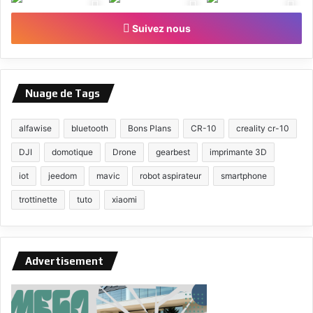
Suivez nous
Nuage de Tags
alfawise
bluetooth
Bons Plans
CR-10
creality cr-10
DJI
domotique
Drone
gearbest
imprimante 3D
iot
jeedom
mavic
robot aspirateur
smartphone
trottinette
tuto
xiaomi
Advertisement