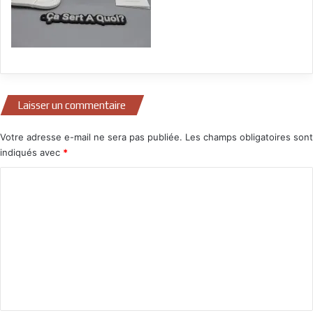
Laisser un commentaire
Votre adresse e-mail ne sera pas publiée.
Les champs obligatoires sont
indiqués avec
*
C
o
m
m
e
n
t