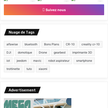
Suivez nous
Nuage de Tags
alfawise
bluetooth
Bons Plans
CR-10
creality cr-10
DJI
domotique
Drone
gearbest
imprimante 3D
iot
jeedom
mavic
robot aspirateur
smartphone
trottinette
tuto
xiaomi
Advertisement