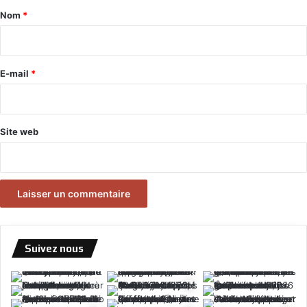
a
Nom
*
i
r
e
E-mail
*
*
Site web
Suivez nous