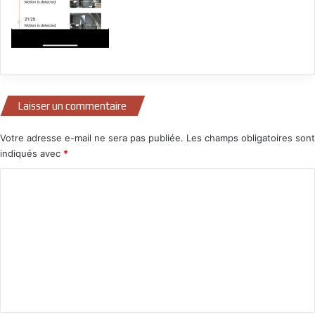
Laisser un commentaire
Votre adresse e-mail ne sera pas publiée.
Les champs obligatoires sont
indiqués avec
*
C
o
m
m
e
n
t