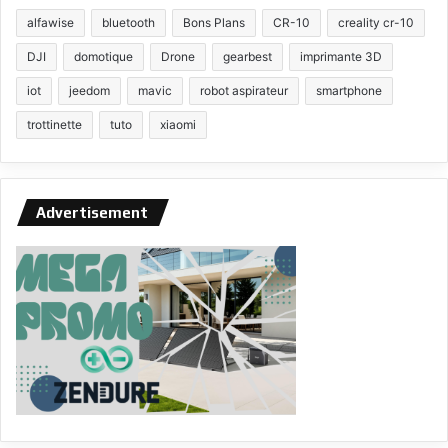
alfawise
bluetooth
Bons Plans
CR-10
creality cr-10
DJI
domotique
Drone
gearbest
imprimante 3D
iot
jeedom
mavic
robot aspirateur
smartphone
trottinette
tuto
xiaomi
Advertisement