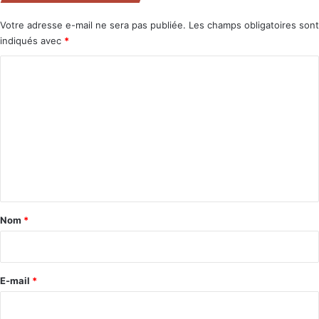
Votre adresse e-mail ne sera pas publiée.
Les champs obligatoires sont
indiqués avec
*
C
o
m
m
e
n
t
a
Nom
*
i
r
e
E-mail
*
*