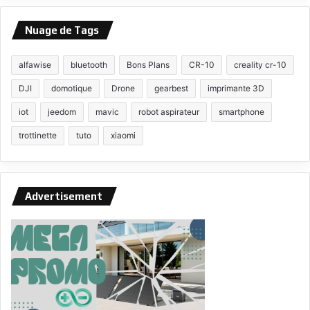
Nuage de Tags
alfawise
bluetooth
Bons Plans
CR-10
creality cr-10
DJI
domotique
Drone
gearbest
imprimante 3D
iot
jeedom
mavic
robot aspirateur
smartphone
trottinette
tuto
xiaomi
Advertisement