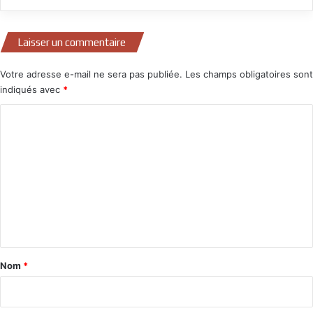
Laisser un commentaire
Votre adresse e-mail ne sera pas publiée.
Les champs obligatoires sont
indiqués avec
*
C
o
m
m
e
n
t
a
Nom
*
i
r