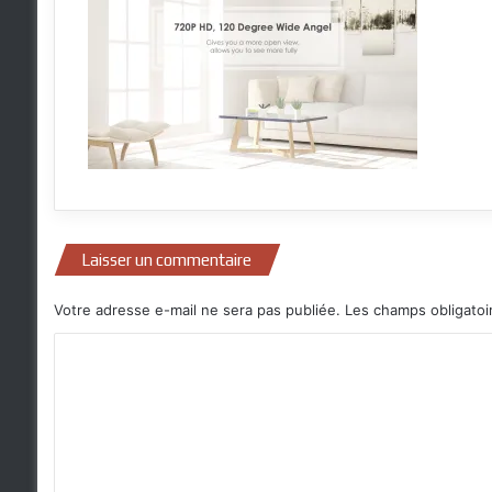
Laisser un commentaire
Votre adresse e-mail ne sera pas publiée.
Les champs obligatoi
C
o
m
m
e