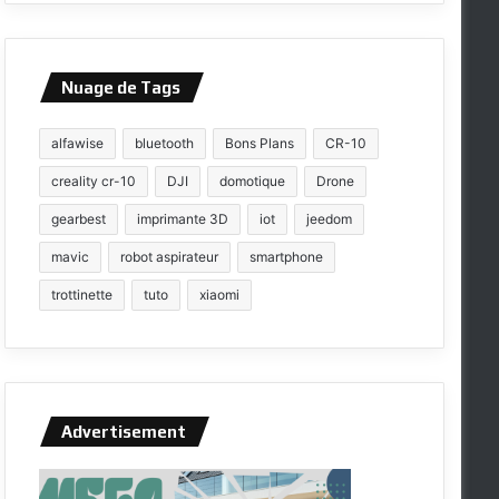
Nuage de Tags
alfawise
bluetooth
Bons Plans
CR-10
creality cr-10
DJI
domotique
Drone
gearbest
imprimante 3D
iot
jeedom
mavic
robot aspirateur
smartphone
trottinette
tuto
xiaomi
Advertisement