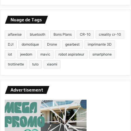
Nuage de Tags
alfawise
bluetooth
Bons Plans
CR-10
creality cr-10
DJI
domotique
Drone
gearbest
imprimante 3D
iot
jeedom
mavic
robot aspirateur
smartphone
trottinette
tuto
xiaomi
Advertisement