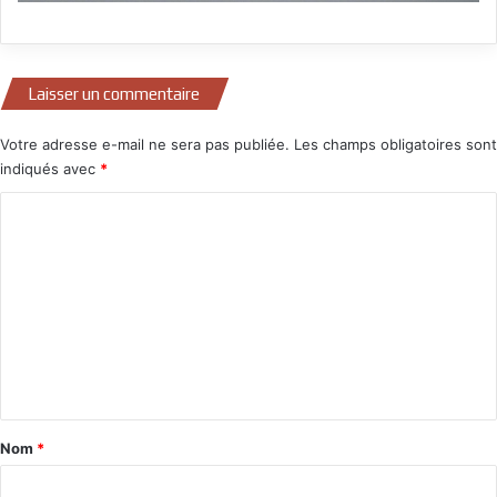
Laisser un commentaire
Votre adresse e-mail ne sera pas publiée.
Les champs obligatoires sont
indiqués avec
*
C
o
m
m
e
n
t
a
Nom
*
i