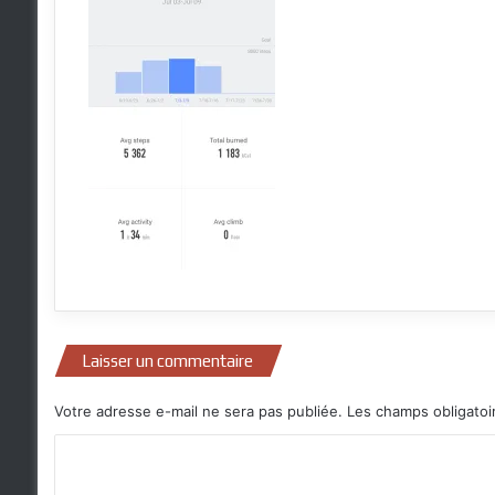
Laisser un commentaire
Votre adresse e-mail ne sera pas publiée.
Les champs obligatoi
C
o