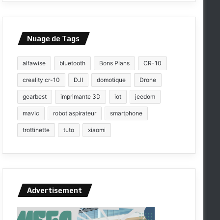
Nuage de Tags
alfawise
bluetooth
Bons Plans
CR-10
creality cr-10
DJI
domotique
Drone
gearbest
imprimante 3D
iot
jeedom
mavic
robot aspirateur
smartphone
trottinette
tuto
xiaomi
Advertisement