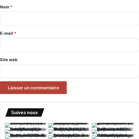
a
Nom
*
i
r
e
E-mail
*
*
Site web
Suivez nous