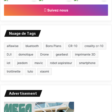
Suivez nous
Nuage de Tags
alfawise
bluetooth
Bons Plans
CR-10
creality cr-10
DJI
domotique
Drone
gearbest
imprimante 3D
iot
jeedom
mavic
robot aspirateur
smartphone
trottinette
tuto
xiaomi
Advertisement