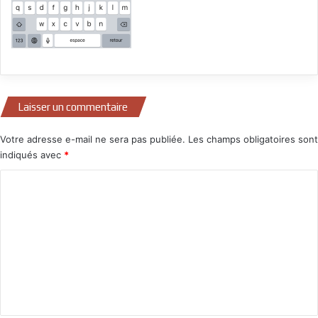
Laisser un commentaire
Votre adresse e-mail ne sera pas publiée.
Les champs obligatoires sont
indiqués avec
*
C
o
m
m
e
n
t