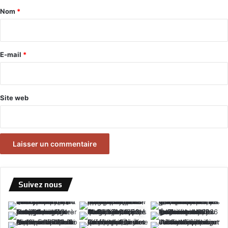
a
Nom
*
i
r
e
E-mail
*
*
Site web
Suivez nous