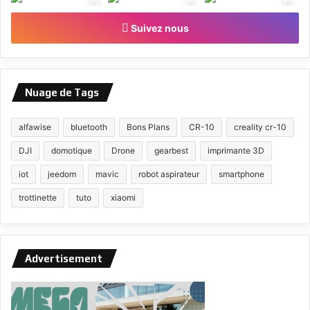
Suivez nous
Nuage de Tags
alfawise
bluetooth
Bons Plans
CR-10
creality cr-10
DJI
domotique
Drone
gearbest
imprimante 3D
iot
jeedom
mavic
robot aspirateur
smartphone
trottinette
tuto
xiaomi
Advertisement