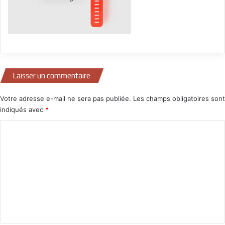
Laisser un commentaire
Votre adresse e-mail ne sera pas publiée.
Les champs obligatoires sont
indiqués avec
*
C
o
m
m
e
n
t