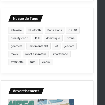
Nuage de Tags
alfawise
bluetooth
Bons Plans
CR-10
creality cr-10
DJI
domotique
Drone
gearbest
imprimante 3D
iot
jeedom
mavic
robot aspirateur
smartphone
trottinette
tuto
xiaomi
Advertisement