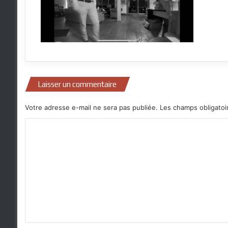
Laisser un commentaire
Votre adresse e-mail ne sera pas publiée.
Les champs obligatoi
C
o
m
m
e
n
t