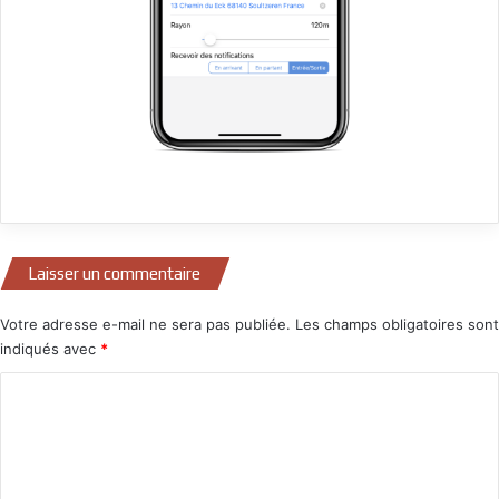
Laisser un commentaire
Votre adresse e-mail ne sera pas publiée.
Les champs obligatoires sont
indiqués avec
*
C
o
m
m