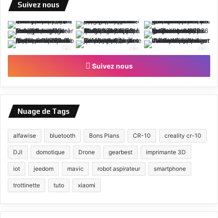
Suivez nous
Suivez nous
Nuage de Tags
alfawise
bluetooth
Bons Plans
CR-10
creality cr-10
DJI
domotique
Drone
gearbest
imprimante 3D
iot
jeedom
mavic
robot aspirateur
smartphone
trottinette
tuto
xiaomi