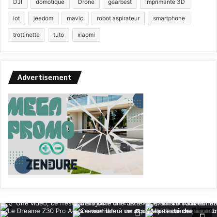
DJI
domotique
Drone
gearbest
imprimante 3D
iot
jeedom
mavic
robot aspirateur
smartphone
trottinette
tuto
xiaomi
Advertisement