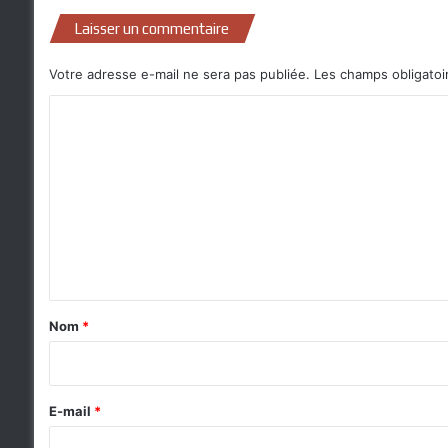
Laisser un commentaire
Votre adresse e-mail ne sera pas publiée.
Les champs obligatoi
C
o
m
m
e
n
t
a
Nom
*
i
r
e
E-mail
*
*