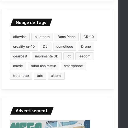
Nuage de Tags
alfawise
bluetooth
Bons Plans
CR-10
creality cr-10
DJI
domotique
Drone
gearbest
imprimante 3D
iot
jeedom
mavic
robot aspirateur
smartphone
trottinette
tuto
xiaomi
Advertisement