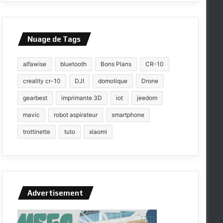
Nuage de Tags
alfawise
bluetooth
Bons Plans
CR-10
creality cr-10
DJI
domotique
Drone
gearbest
imprimante 3D
iot
jeedom
mavic
robot aspirateur
smartphone
trottinette
tuto
xiaomi
Advertisement