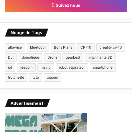
Suivez nous
Nuage de Tags
alfawise
bluetooth
Bons Plans
CR-10
creality cr-10
DJI
domotique
Drone
gearbest
imprimante 3D
iot
jeedom
mavic
robot aspirateur
smartphone
trottinette
tuto
xiaomi
Advertisement