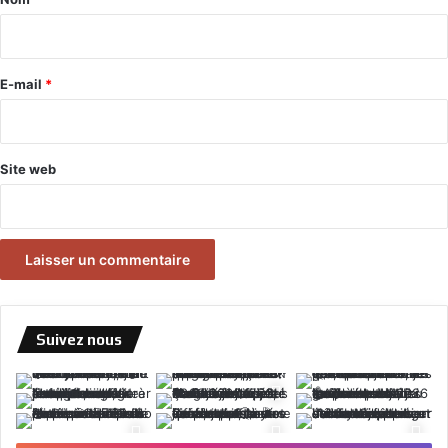
i
r
e
E-mail
*
*
Site web
Suivez nous