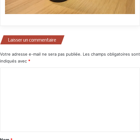
Laisser un commentaire
Votre adresse e-mail ne sera pas publiée.
Les champs obligatoires sont
indiqués avec
*
C
o
m
m
e
n
t
a
Nom
*