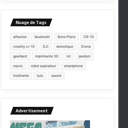
Nuage de Tags
alfawise
bluetooth
Bons Plans
CR-10
creality cr-10
DJI
domotique
Drone
gearbest
imprimante 3D
iot
jeedom
mavic
robot aspirateur
smartphone
trottinette
tuto
xiaomi
Advertisement