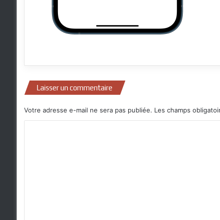
Laisser un commentaire
Votre adresse e-mail ne sera pas publiée.
Les champs obligatoi
C
o
m
m
e
n
t