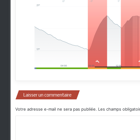
Laisser un commentaire
Votre adresse e-mail ne sera pas publiée.
Les champs obligatoi
C
o
m