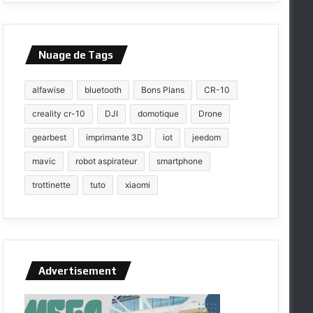
Nuage de Tags
alfawise
bluetooth
Bons Plans
CR-10
creality cr-10
DJI
domotique
Drone
gearbest
imprimante 3D
iot
jeedom
mavic
robot aspirateur
smartphone
trottinette
tuto
xiaomi
Advertisement