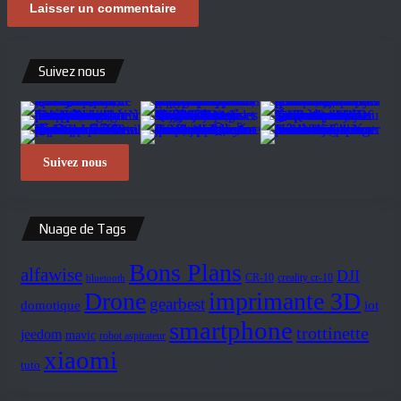
Suivez nous
Suivez nous
Nuage de Tags
Bons Plans
alfawise
DJI
creality cr-10
CR-10
bluetooth
Drone
imprimante 3D
gearbest
iot
domotique
smartphone
trottinette
jeedom
mavic
robot aspirateur
xiaomi
tuto