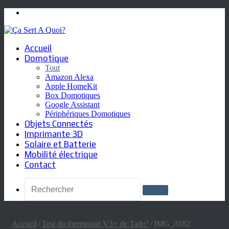
Menu
Accueil
Domotique
Tout
Amazon Alexa
Apple HomeKit
Box Domotiques
Google Assistant
Périphériques Domotiques
Objets Connectés
Imprimante 3D
Solaire et Batterie
Mobilité électrique
Contact
Rechercher
Accueil
/
Test du thermostat V3+ de Tado°
/
IMG_0182