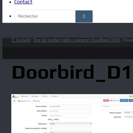
Contact
Rechercher
Accueil
/
Test du portier vidéo connecté DoorBird D101
/
Door
Doorbird_D