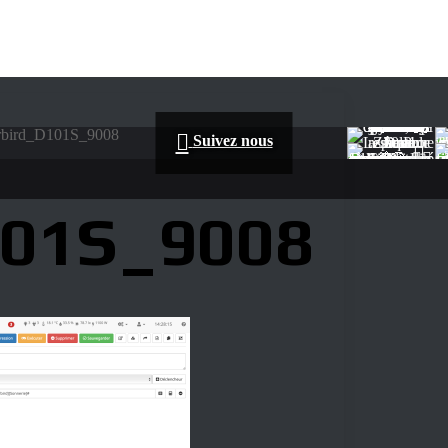
bird_D101S_9008
Suivez nous
101S_9008