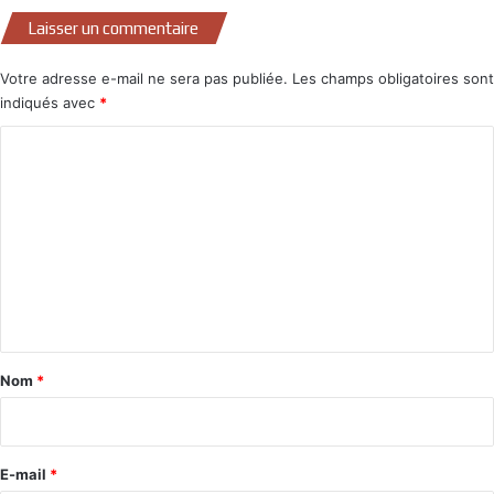
Laisser un commentaire
Votre adresse e-mail ne sera pas publiée.
Les champs obligatoires sont
indiqués avec
*
C
o
m
m
e
n
t
a
Nom
*
i
r
e
E-mail
*