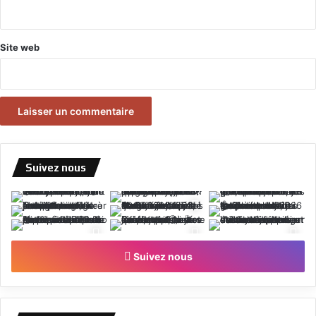
*
Site web
Suivez nous
Suivez nous