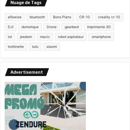
Nuage de Tags
alfawise
bluetooth
Bons Plans
CR-10
creality cr-10
DJI
domotique
Drone
gearbest
imprimante 3D
iot
jeedom
mavic
robot aspirateur
smartphone
trottinette
tuto
xiaomi
Advertisement