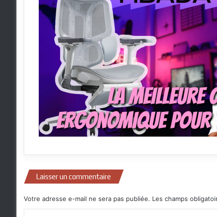
Laisser un commentaire
Votre adresse e-mail ne sera pas publiée.
Les champs obligatoi
C