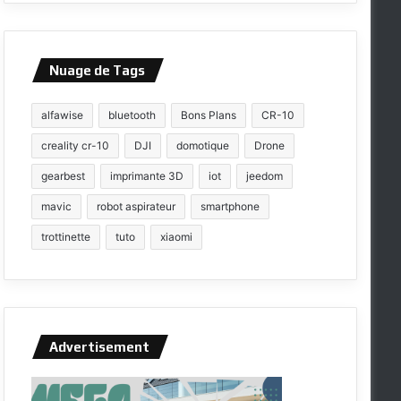
Nuage de Tags
alfawise
bluetooth
Bons Plans
CR-10
creality cr-10
DJI
domotique
Drone
gearbest
imprimante 3D
iot
jeedom
mavic
robot aspirateur
smartphone
trottinette
tuto
xiaomi
Advertisement