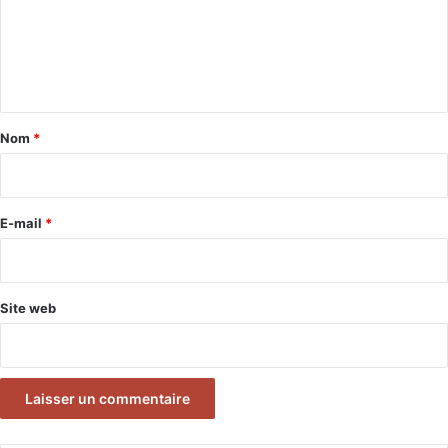
m
e
n
t
a
Nom
*
i
r
e
E-mail
*
*
Site web