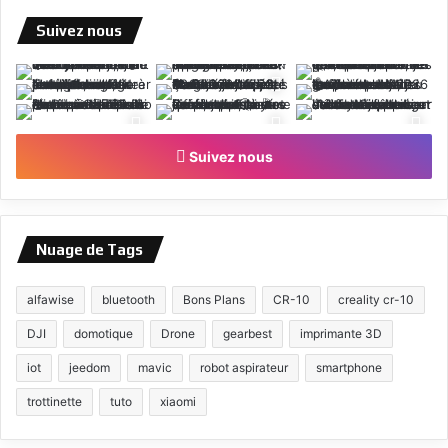
Suivez nous
Suivez nous
Nuage de Tags
alfawise
bluetooth
Bons Plans
CR-10
creality cr-10
DJI
domotique
Drone
gearbest
imprimante 3D
iot
jeedom
mavic
robot aspirateur
smartphone
trottinette
tuto
xiaomi