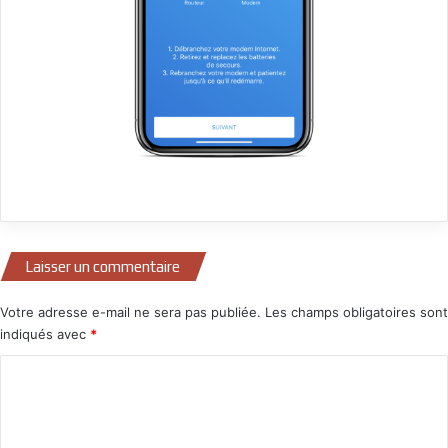
Laisser un commentaire
Votre adresse e-mail ne sera pas publiée.
Les champs obligatoires sont
indiqués avec
*
C
o
m