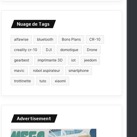
Nuage de Tags
alfawise
bluetooth
Bons Plans
CR-10
creality cr-10
DJI
domotique
Drone
gearbest
imprimante 3D
iot
jeedom
mavic
robot aspirateur
smartphone
trottinette
tuto
xiaomi
Advertisement