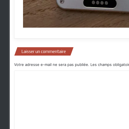
Laisser un commentaire
Votre adresse e-mail ne sera pas publiée.
Les champs obligatoi
C
o
m
m
e
n
t