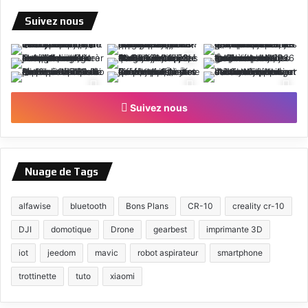
Suivez nous
Suivez nous
Nuage de Tags
alfawise
bluetooth
Bons Plans
CR-10
creality cr-10
DJI
domotique
Drone
gearbest
imprimante 3D
iot
jeedom
mavic
robot aspirateur
smartphone
trottinette
tuto
xiaomi