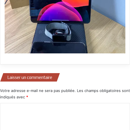
Laisser un commentaire
Votre adresse e-mail ne sera pas publiée.
Les champs obligatoires sont
indiqués avec
*
C
o
m