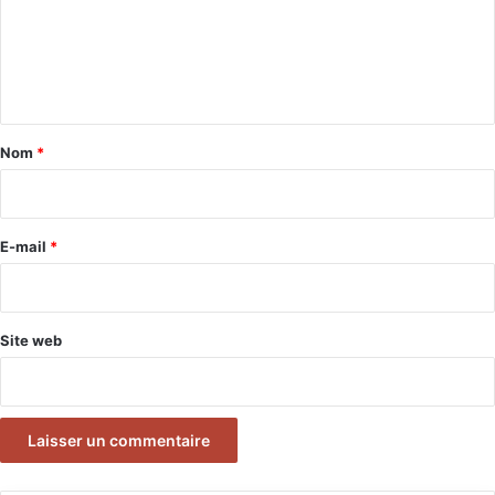
m
e
n
t
a
Nom
*
i
r
e
E-mail
*
*
Site web