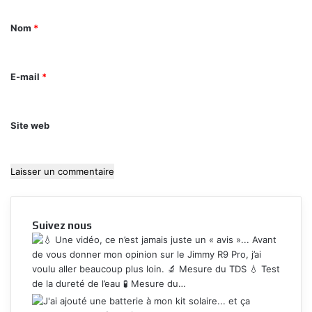
n
t
Nom
*
a
i
E-mail
*
r
e
Site web
*
Suivez nous