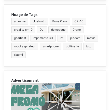
Nuage de Tags
alfawise
bluetooth
Bons Plans
CR-10
creality cr-10
DJI
domotique
Drone
gearbest
imprimante 3D
iot
jeedom
mavic
robot aspirateur
smartphone
trottinette
tuto
xiaomi
Advertisement