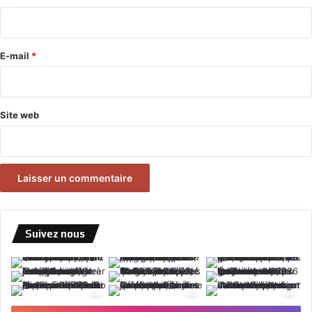
i
r
e
E-mail
*
*
Site web
Suivez nous