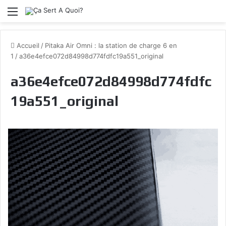
Menu
Accueil
/
Pitaka Air Omni : la station de charge 6 en
1
/
a36e4efce072d84998d774fdfc19a551_original
a36e4efce072d84998d774fdfc
19a551_original