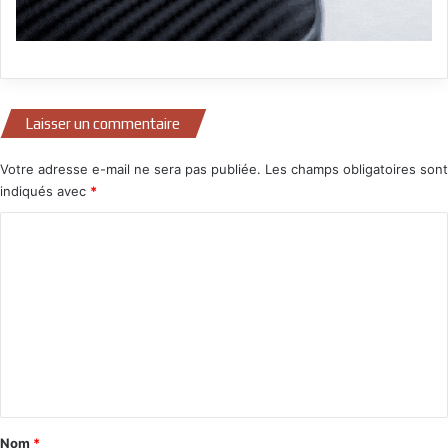
Laisser un commentaire
Votre adresse e-mail ne sera pas publiée.
Les champs obligatoires sont
indiqués avec
*
C
o
m
m
e
n
t
a
Nom
*