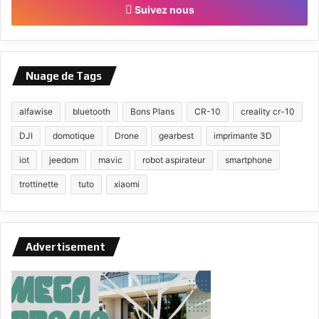
Suivez nous
Nuage de Tags
alfawise
bluetooth
Bons Plans
CR-10
creality cr-10
DJI
domotique
Drone
gearbest
imprimante 3D
iot
jeedom
mavic
robot aspirateur
smartphone
trottinette
tuto
xiaomi
Advertisement