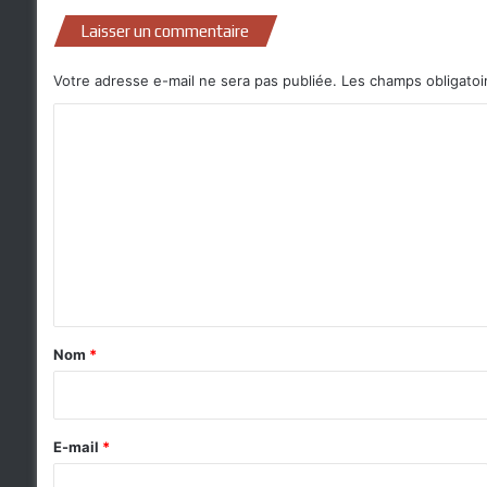
Laisser un commentaire
Votre adresse e-mail ne sera pas publiée.
Les champs obligatoi
C
o
m
m
e
n
t
a
Nom
*
i
r
e
E-mail
*
*