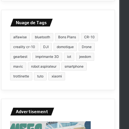
Nuage de Tags
alfawise
bluetooth
Bons Plans
CR-10
creality cr-10
DJI
domotique
Drone
gearbest
imprimante 3D
iot
jeedom
mavic
robot aspirateur
smartphone
trottinette
tuto
xiaomi
Advertisement