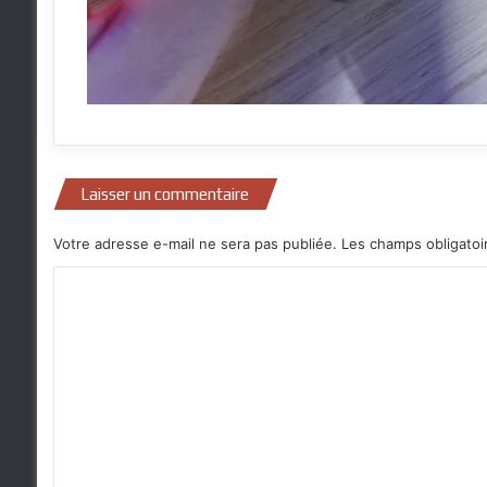
Laisser un commentaire
Votre adresse e-mail ne sera pas publiée.
Les champs obligatoi
C
o
m
m
e
n
t