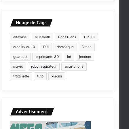
Nuage de Tags
alfawise
bluetooth
Bons Plans
CR-10
creality cr-10
DJI
domotique
Drone
gearbest
imprimante 3D
iot
jeedom
mavic
robot aspirateur
smartphone
trottinette
tuto
xiaomi
Advertisement